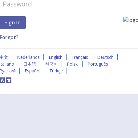
Forgot?
中文
Nederlands
English
Français
Deutsch
Italiano
日本語
한국어
Polski
Português
Русский
Español
Türkçe